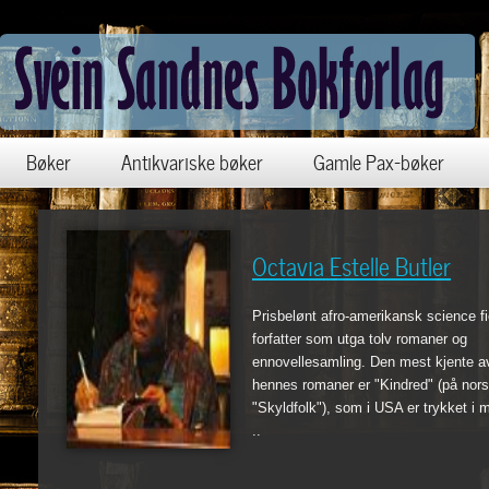
Bøker
Antikvariske bøker
Gamle Pax-bøker
Octavia Estelle Butler
Prisbelønt afro-amerikansk science fi
forfatter som utga tolv romaner og
ennovellesamling. Den mest kjente a
hennes romaner er "Kindred" (på nor
"Skyldfolk"), som i USA er trykket i 
..