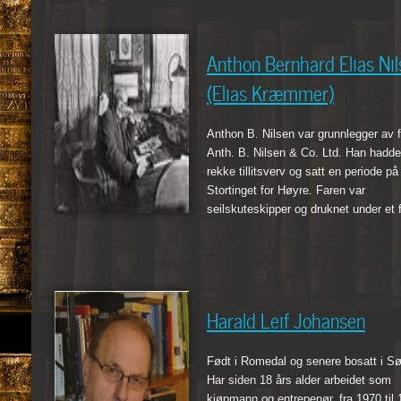
Anthon Bernhard Elias Nil
(Elias Kræmmer)
Anthon B. Nilsen var grunnlegger av 
Anth. B. Nilsen & Co. Ltd. Han hadde
rekke tillitsverv og satt en periode på
Stortinget for Høyre. Faren var
seilskuteskipper og druknet under et fo
Harald Leif Johansen
Født i Romedal og senere bosatt i S
Har siden 18 års alder arbeidet som
kjøpmann og entrepenør, fra 1970 til