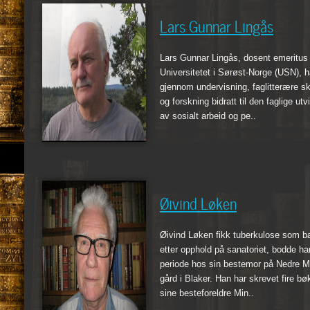
Lars Gunnar Lingås
Lars Gunnar Lingås, dosent emeritus
Universitetet i Sørøst-Norge (USN), h
gjennom undervisning, faglitterære skr
og forskning bidratt til den faglige utv
av sosialt arbeid og pe..
Øivind Løken
Øivind Løken fikk tuberkulose som ba
etter opphold på sanatoriet, bodde ha
periode hos sin bestemor på Nedre 
gård i Blaker. Han har skrevet fire b
sine besteforeldre Min..