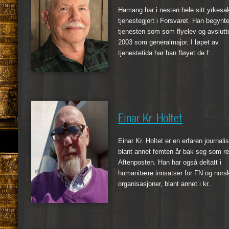
Hamang har i nesten hele sitt yrkesak
tjenestegjort i Forsvaret. Han begynte
tjenesten som som flyelev og avslutte
2003 som generalmajor. I løpet av
tjenestetida har han fløyet de f..
Einar Kr. Holtet
Einar Kr. Holtet er en erfaren journali
blant annet femten år bak seg som rep
Aftenposten. Han har også deltatt i
humanitære innsatser for FN og nors
organisasjoner, blant annet i kr..