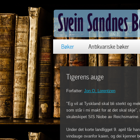
Bøker
Antikvariske bøker
Tigerens auge
Forfatter:
Jon O. Lorentzen
"Eg vil at Tyskland skal bli sterkt og mekti
som står i mi makt for at det skal skje", 
skuleskipet SIS Niobe av Reichsmarine.
Under det korte landligget 9. april får ha
vindauge ovanfor kaien, og dei kjenner 