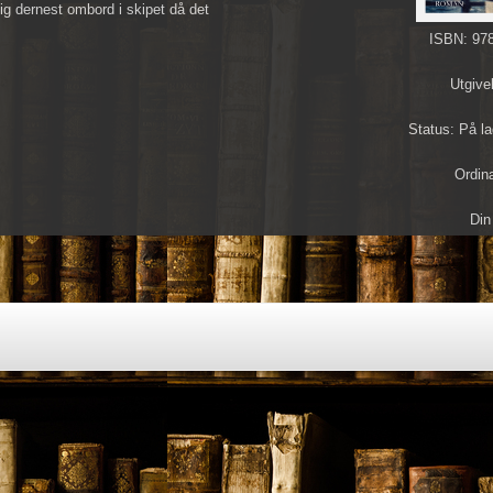
ig dernest ombord i skipet då det
ISBN: 978
Utgive
Status: På l
Ordin
Din