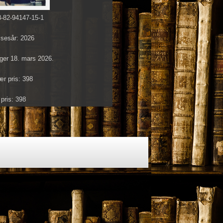
-82-94147-15-1
lsesår: 2026
ager 18. mars 2026.
ær pris: 398
 pris: 398