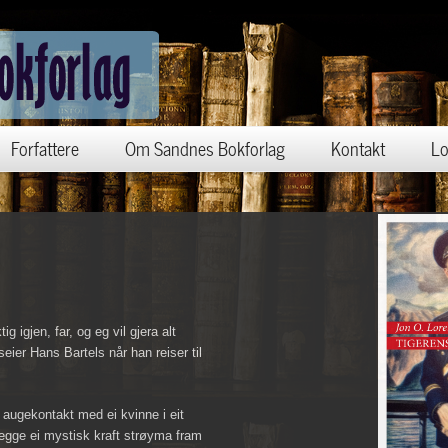
Forfattere
Om Sandnes Bokforlag
Kontakt
Lo
g igjen, far, og eg vil gjera alt
seier Hans Bartels når han reiser til
n augekontakt med ei kvinne i eit
begge ei mystisk kraft strøyma fram